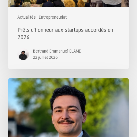
Actualités
Entrepreneuriat
Prêts d’honneur aux startups accordés en
2026
Bertrand Emmanuel ELAME
22 juillet 2026
Félicitations
au
lauréat
du
Prix
de
thèse