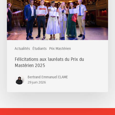
Prix
du
Mastérien
2025
Actualités
Étudiants
Prix Mastérien
Félicitations aux lauréats du Prix du
Mastérien 2025
Bertrand Emmanuel ELAME
29 juin 2026