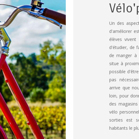
Vélo'
Un des aspect
d'améliorer es
élèves vivent 
d'étudier, de f
de manger à p
situe à proxim
possible d'être
pas nécessair
arrive que no
loin, pour don
des magasins 
vélo personnel
sorties est 
habitants le plu