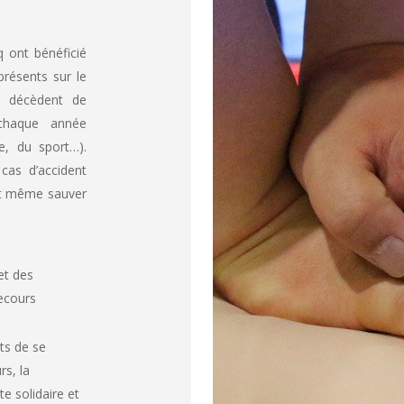
q ont bénéficié
présents sur le
is décèdent de
 chaque année
e, du sport…).
cas d’accident
s et même sauver
et des
ecours
ts de se
s, la
e solidaire et