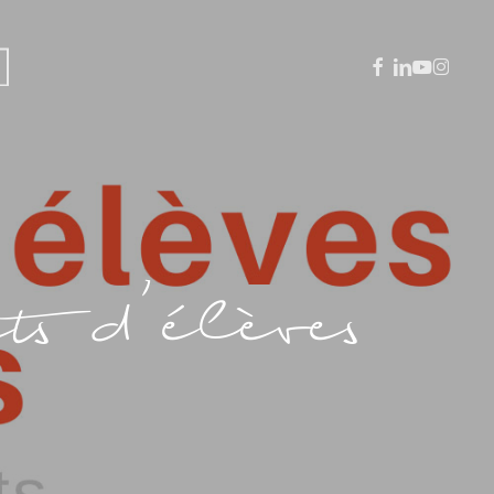
facebook
linkedin
youtube
instagra
ts d’élèves