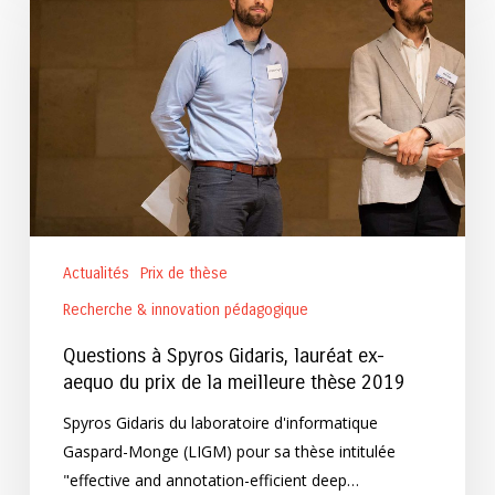
Spyros
Gidaris,
lauréat
ex-
aequo
du
prix
de
la
Actualités
Prix de thèse
meilleure
thèse
Recherche & innovation pédagogique
2019
Questions à Spyros Gidaris, lauréat ex-
aequo du prix de la meilleure thèse 2019
Spyros Gidaris du laboratoire d'informatique
Gaspard-Monge (LIGM) pour sa thèse intitulée
"effective and annotation-efficient deep…