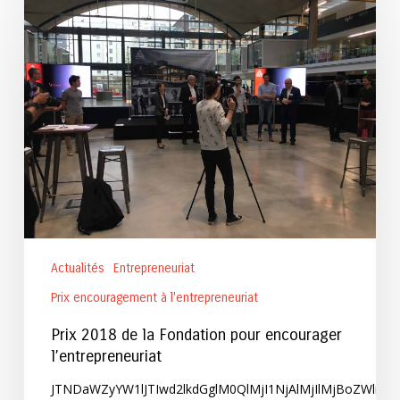
2018
de
la
Fondation
pour
encourager
l’entrepreneuriat
Actualités
Entrepreneuriat
Prix encouragement à l'entrepreneuriat
Prix 2018 de la Fondation pour encourager
l’entrepreneuriat
JTNDaWZyYW1lJTIwd2lkdGglM0QlMjI1NjAlMjIlMjBoZWln