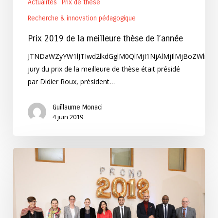
Actualités
Prix de thèse
Recherche & innovation pédagogique
Prix 2019 de la meilleure thèse de l’année
JTNDaWZyYW1lJTIwd2lkdGglM0QlMjI1NjAlMjIlMjBoZWln
jury du prix de la meilleure de thèse était présidé
par Didier Roux, président…
Guillaume Monaci
4 juin 2019
Prix
du
Mastérien
de
l’année