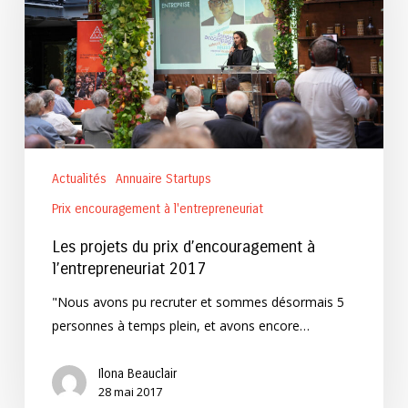
d’encouragement
à
l’entrepreneuriat
2017
Actualités
Annuaire Startups
Prix encouragement à l'entrepreneuriat
Les projets du prix d’encouragement à
l’entrepreneuriat 2017
"Nous avons pu recruter et sommes désormais 5
personnes à temps plein, et avons encore…
Ilona Beauclair
28 mai 2017