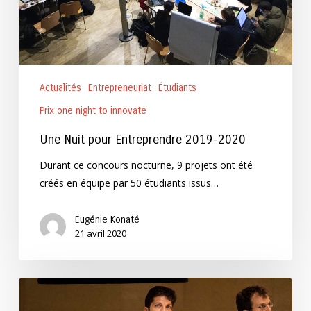
Actualités
Entrepreneuriat
Étudiants
Prix one night to innovate
Une Nuit pour Entreprendre 2019-2020
Durant ce concours nocturne, 9 projets ont été
créés en équipe par 50 étudiants issus…
Eugénie Konaté
21 avril 2020
Questions
à