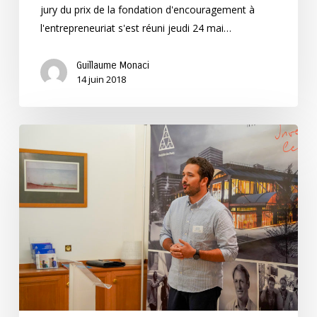
jury du prix de la fondation d'encouragement à
l'entrepreneuriat s'est réuni jeudi 24 mai…
Guillaume Monaci
14 juin 2018
Le
projet
du
prix
d’encouragement
à
l’entrepreneuriat
2018