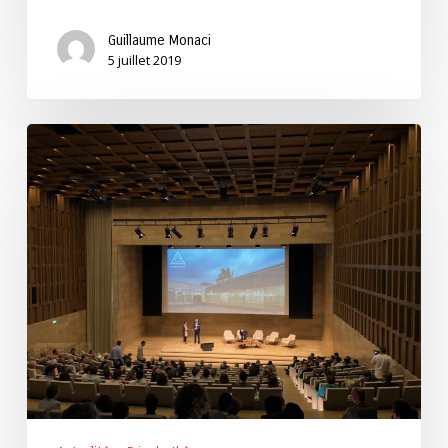
Guillaume Monaci
5 juillet 2019
Prix
2019
de
la
meilleure
thèse
de
l’année