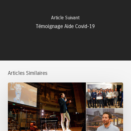
Article Suivant
Témoignage Aide Covid-19
Articles Similaires
Prêts
d’honneur
aux
startups
accordés
en