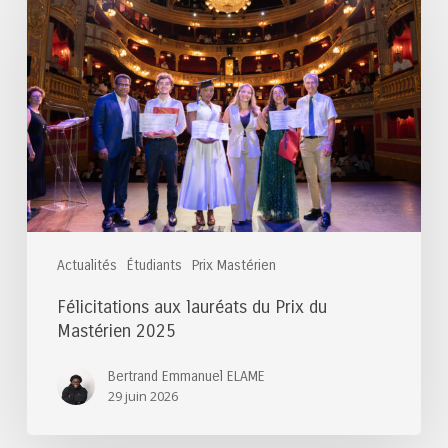
aux
lauréats
du
Prix
du
Mastérien
2025
Actualités
Étudiants
Prix Mastérien
Félicitations aux lauréats du Prix du
Mastérien 2025
Bertrand Emmanuel ELAME
29 juin 2026