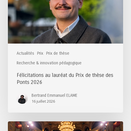
de
thèse
des
Ponts
2026
Actualités
Prix
Prix de thèse
Recherche & innovation pédagogique
Félicitations au lauréat du Prix de thèse des
Ponts 2026
Bertrand Emmanuel ELAME
16 juillet 2026
Félicitations