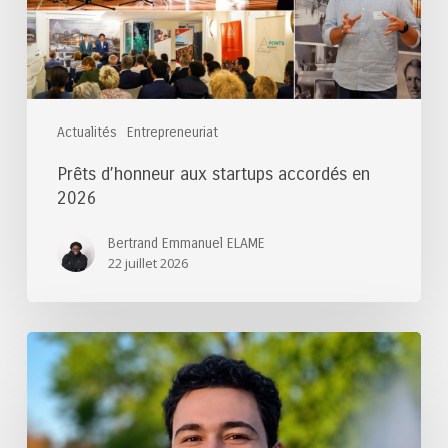
2026
Actualités
Entrepreneuriat
Prêts d’honneur aux startups accordés en
2026
Bertrand Emmanuel ELAME
22 juillet 2026
Félicitations
au
lauréat
du
Prix