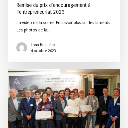
Remise du prix d’encouragement à
l’entrepreneuriat 2023
La vidéo de la soirée En savoir plus sur les lauréats
Les photos de la…
Ilona Beauclair
4 octobre 2023
En
2023,
4
projets
reçoivent
un
prix
d’encouragement