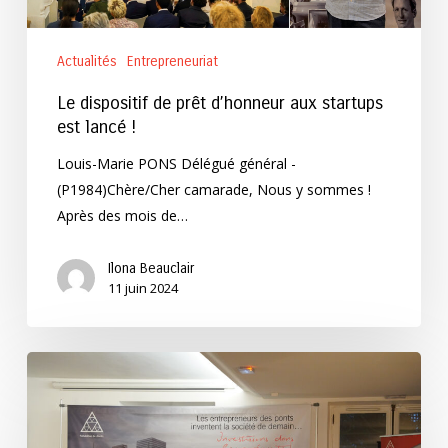
lancé
!
Actualités
Entrepreneuriat
Le dispositif de prêt d’honneur aux startups
est lancé !
Louis-Marie PONS Délégué général -
(P1984)Chère/Cher camarade, Nous y sommes !
Après des mois de…
Ilona Beauclair
11 juin 2024
Les
lauréats
du
prix