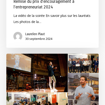
Remise du prix d’encouragement à
l’entrepreneuriat 2024
La vidéo de la soirée En savoir plus sur les lauréats
Les photos de la…
Laurelen Plaut
30 septembre 2024
Le
dispositif
de
prêt
d’honneur
aux
startups
est