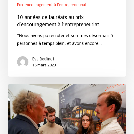
Prix encouragement à l'entrepreneuriat
10 années de lauréats au prix
d’encouragement à l’entrepreneuriat
"Nous avons pu recruter et sommes désormais 5
personnes à temps plein, et avons encore…
Eva Baulinet
16 mars 2023
Les
projets
IzyLeaf,
Holis
et
dAlembert