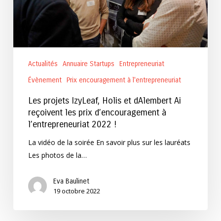
Ai
reçoivent
les
prix
d’encouragement
Actualités
Annuaire Startups
Entrepreneuriat
à
l’entrepreneuriat
Évènement
Prix encouragement à l'entrepreneuriat
2022
Les projets IzyLeaf, Holis et dAlembert Ai
!
reçoivent les prix d’encouragement à
l’entrepreneuriat 2022 !
La vidéo de la soirée En savoir plus sur les lauréats
Les photos de la…
Eva Baulinet
19 octobre 2022