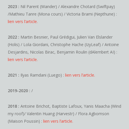
2023 :
Nil Parent (Wander) / Alexandre Chotard (Swiftpay)
/Mathieu Tanre (Mona cours) / Victoria Brami (Nepthune) :
lien vers l’article.
2022 :
Martin Besnier, Paul Grédigui, Julien Van Elslander
(Holis) / Lola Giordani, Christophe Hache (IzyLeaf) / Antoine
Desjardins, Nicolas Birac, Benjamin Roulin (dAlembert AI) :
lien vers l’article.
2021 :
Ilyas Ramdani (Luego) :
lien vers l’article.
2019-2020 :
/
2018 :
Antoine Brichot, Baptiste Lafoux, Yanis Maacha (Wind
my roof)/ Valentin Huang (Harvestr) / Flora Agbomson
(Maison Poussin) :
lien vers l’article.