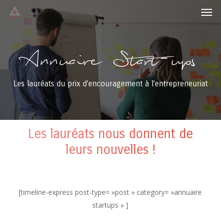
Men
Skip
to
main
content
Annuaire
Start-ups
Les lauréats du prix d'encouragement à l'entrepreneuriat
Les lauréats nous donnent de
leurs nouvelles !
[timeline-express post-type= »post » category= »annuaire
startups » ]